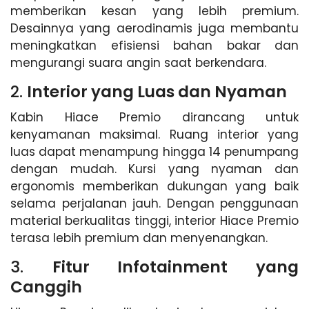
memberikan kesan yang lebih premium.
Desainnya yang aerodinamis juga membantu
meningkatkan efisiensi bahan bakar dan
mengurangi suara angin saat berkendara.
2.
Interior yang Luas dan Nyaman
Kabin Hiace Premio dirancang untuk
kenyamanan maksimal. Ruang interior yang
luas dapat menampung hingga 14 penumpang
dengan mudah. Kursi yang nyaman dan
ergonomis memberikan dukungan yang baik
selama perjalanan jauh. Dengan penggunaan
material berkualitas tinggi, interior Hiace Premio
terasa lebih premium dan menyenangkan.
3.
Fitur Infotainment yang
Canggih