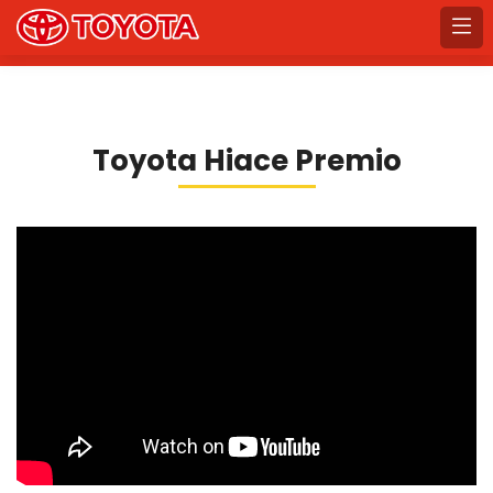
Toyota Hiace Premio