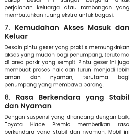
cukup besar ini sangat berguna untuk
perjalanan keluarga atau rombongan yang
membutuhkan ruang ekstra untuk bagasi.
7.
Kemudahan Akses Masuk dan
Keluar
Desain pintu geser yang praktis memungkinkan
akses yang mudah bagi penumpang, terutama
di area parkir yang sempit. Pintu geser ini juga
membuat proses naik dan turun menjadi lebih
aman dan nyaman, terutama bagi
penumpang yang membawa barang.
8.
Rasa Berkendara yang Stabil
dan Nyaman
Dengan suspensi yang dirancang dengan baik,
Toyota Hiace Premio memberikan rasa
berkendara yang stabil dan nyaman. Mobil ini