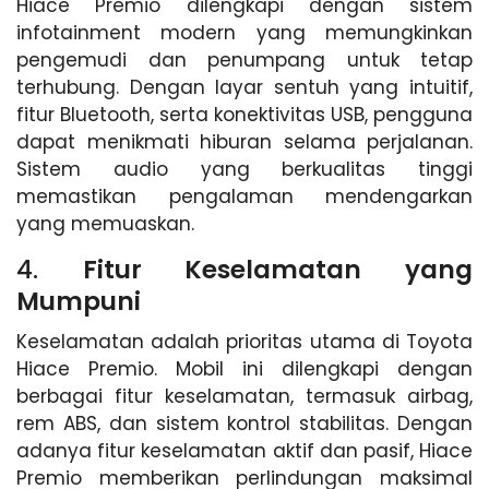
Hiace Premio dilengkapi dengan sistem
infotainment modern yang memungkinkan
pengemudi dan penumpang untuk tetap
terhubung. Dengan layar sentuh yang intuitif,
fitur Bluetooth, serta konektivitas USB, pengguna
dapat menikmati hiburan selama perjalanan.
Sistem audio yang berkualitas tinggi
memastikan pengalaman mendengarkan
yang memuaskan.
4.
Fitur Keselamatan yang
Mumpuni
Keselamatan adalah prioritas utama di Toyota
Hiace Premio. Mobil ini dilengkapi dengan
berbagai fitur keselamatan, termasuk airbag,
rem ABS, dan sistem kontrol stabilitas. Dengan
adanya fitur keselamatan aktif dan pasif, Hiace
Premio memberikan perlindungan maksimal